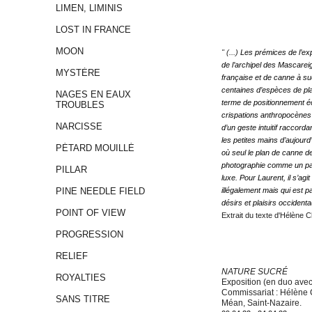
LIMEN, LIMINIS
LOST IN FRANCE
MOON
" (...)
Les prémices de l’exp
de l’archipel des Mascareig
MYSTÈRE
française et de canne à suc
centaines d’espèces de pla
NAGES EN EAUX
terme de positionnement éc
TROUBLES
crispations anthropocènes 
NARCISSE
d’un geste intuitif raccordan
les petites mains d’aujourd’
PÉTARD MOUILLÉ
où seul le plan de canne de
photographie comme un paysa
PILLAR
luxe. Pour Laurent, il s’agi
PINE NEEDLE FIELD
illégalement mais qui est 
désirs et plaisirs occiden
POINT OF VIEW
Extrait du texte d'Hélène 
PROGRESSION
RELIEF
NATURE SUCRÉ
ROYALTIES
Exposition (en duo avec
Commissariat : Hélène 
SANS TITRE
Méan, Saint-Nazaire.