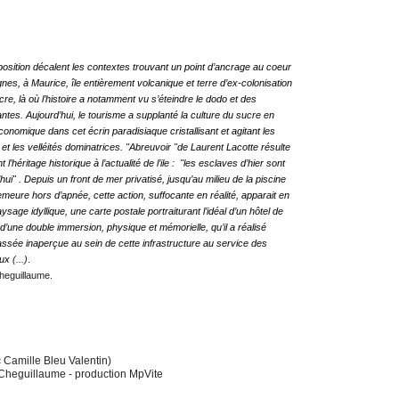
osition décalent les contextes trouvant un point d’ancrage au coeur
nes, à Maurice, île entièrement volcanique et terre d’ex-colonisation
re, là où l’histoire a notamment vu s’éteindre le dodo et des
ntes. Aujourd’hui, le tourisme a supplanté la culture du sucre en
onomique dans cet écrin paradisiaque cristallisant et agitant les
et les velléités dominatrices. "Abreuvoir "de Laurent Lacotte résulte
t l’héritage historique à l’actualité de l’ile : "les esclaves d’hier sont
hui" . Depuis un front de mer privatisé, jusqu’au milieu de la piscine
meure hors d’apnée, cette action, suffocante en réalité, apparait en
ge idyllique, une carte postale portraiturant l’idéal d’un hôtel de
t d’une double immersion, physique et mémorielle, qu’il a réalisé
passée inaperçue au sein de cette infrastructure au service des
taux
(...)
.
Cheguillaume.
 Camille Bleu Valentin)
Cheguillaume - production MpVite