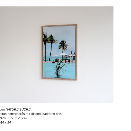
tion
NATURE SUCRÉ
ires contrecollés sur dibond, cadre en bois.
AGE : 50 x 75 cm
64 x 94 m