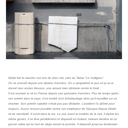
Dimitri fait la manche non loin de chez moi, près du Tabac "Le Voltigeur".
On se connaît depuis une dizaine d’années. On a sympathisé le jour où je lui ai
donné mon ancien blouson, une armure bien dérisoire contre le froid.
Il est roumain et vit en France depuis une quinzaine d’années. Peu de temps après
son arrivée dans le pays, il est tombé d’un échafaudage alors qu’il travaillait sur un
chantier. Son activée salariée n’était pas pas déclarée. L’accident l’a abîmé pour
toujours. Aucun recours possible contre son employeur de l’époque.Depuis Dimitri
vit de mendicité. Il survit dans la rue. Le soir, avant la tombée de la nuit, il répète les
même gestes. Il se lève péniblement et disparaît en boitant, trainant derrière lui sa
grosse valise qui lui sert de siège durant la journée. Il disparaît jusqu’au lendemain