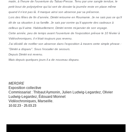
matin, à l’heure de l'ouverture du Tabac-Presse. Tenu par une sangle tendue, le
petit bout de polystyrène qui lui sert de dossier la journée reste en place même
quand il n’est pas là. Il marque ainsi son absence par sa présence.
Lors des fêtes de fin d’année, Dimitri retourne en Roumanie. Je ne sais pas ce qu'il
dit de sa situation à sa famille. Je sais par contre qu’il apporte des cadeaux à
celleux qu’il aime. Habituellement, Dimitri rentre mi-janvier de son voyage.
Cette année, peu de temps avant l’ouverture de l’exposition prévue le 10 février à
Vidéochroniques, il n’était toujours pas revenu.
J’ai décidé de notifier son absence dans l’exposition à travers cette simple phrase :
"Dimitri a disparu". Sous l’escalier de secours.
Depuis Dimitri est revenu.
Mais depuis quelques jours il a de nouveau disparu.
MERDRE
Exposition collective
Commissariat : Thibaut Aymonin, Julien Ludwig-Legardez, Olivier
Ludwig-Legardez, Édouard Monnet
Vidéochroniques, Marseille.
10
.02.23 - 25.03.23